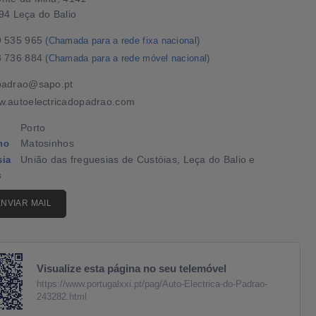
94 Leça do Balio
9 535 965
(Chamada para a rede fixa nacional)
8 736 884
(Chamada para a rede móvel nacional)
padrao@sapo.pt
.autoelectricadopadrao.com
Porto
Matosinhos
ho
União das freguesias de Custóias, Leça do Balio e
sia
s
ENVIAR MAIL
Visualize esta página no seu telemóvel
https://www.portugalxxi.pt/pag/Auto-Electrica-do-Padrao-
243282.html