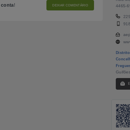
o
conta
!
DEIXAR COMENTÁRIO
4465-6
22
91
ae
www
Distrito
Concel
Fregue
Guifõe