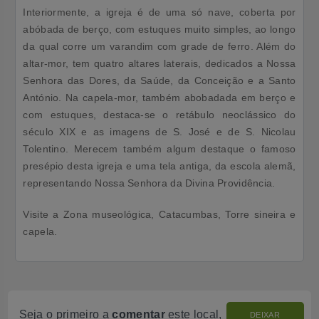
Interiormente, a igreja é de uma só nave, coberta por
abóbada de berço, com estuques muito simples, ao longo
da qual corre um varandim com grade de ferro. Além do
altar-mor, tem quatro altares laterais, dedicados a Nossa
Senhora das Dores, da Saúde, da Conceição e a Santo
António. Na capela-mor, também abobadada em berço e
com estuques, destaca-se o retábulo neoclássico do
século XIX e as imagens de S. José e de S. Nicolau
Tolentino. Merecem também algum destaque o famoso
presépio desta igreja e uma tela antiga, da escola alemã,
representando Nossa Senhora da Divina Providência.
Visite a Zona museológica, Catacumbas, Torre sineira e
capela.
Seja o primeiro a
comentar
este local,
DEIXAR