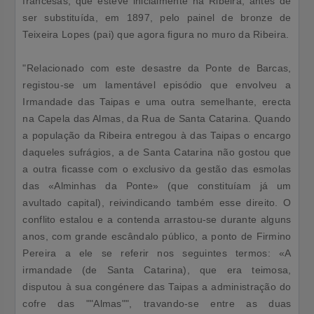
francesas, que esteve inicialmente na Ribeira, antes de
ser substituída, em 1897, pelo painel de bronze de
Teixeira Lopes (pai) que agora figura no muro da Ribeira.
"Relacionado com este desastre da Ponte de Barcas,
registou-se um lamentável episódio que envolveu a
Irmandade das Taipas e uma outra semelhante, erecta
na Capela das Almas, da Rua de Santa Catarina. Quando
a população da Ribeira entregou à das Taipas o encargo
daqueles sufrágios, a de Santa Catarina não gostou que
a outra ficasse com o exclusivo da gestão das esmolas
das «Alminhas da Ponte» (que constituíam já um
avultado capital), reivindicando também esse direito. O
conflito estalou e a contenda arrastou-se durante alguns
anos, com grande escândalo público, a ponto de Firmino
Pereira a ele se referir nos seguintes termos: «A
irmandade (de Santa Catarina), que era teimosa,
disputou à sua congénere das Taipas a administração do
cofre das ""Almas"", travando-se entre as duas