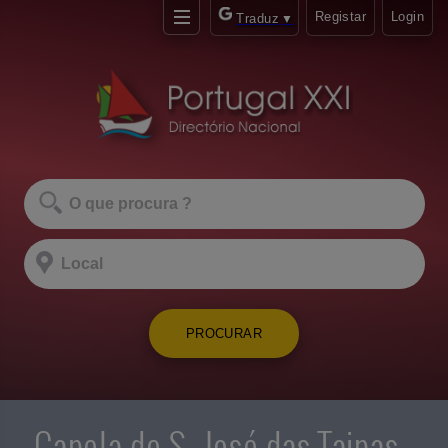
Registar
Login
Traduz
▼
PROCURAR
Capela de S. José das Taipas