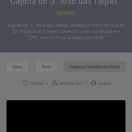
Igrejas
A igreja de S. José das Taipas, situada no início da Rua do
Dr. Barbosa de Castro, começou a ser construída em
1795, mas só ficou acabada em 1878.
Home
Porto
Empresas Semelhantes Perto
Reportar Erro
Sugerir