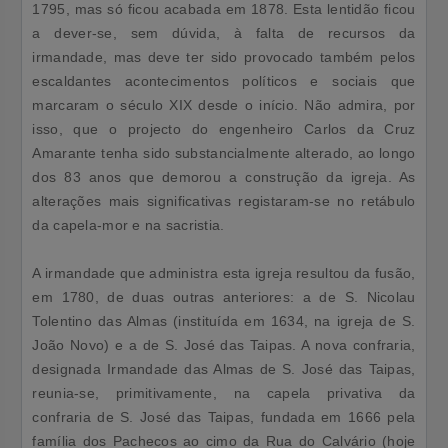
1795, mas só ficou acabada em 1878. Esta lentidão ficou
a dever-se, sem dúvida, à falta de recursos da
irmandade, mas deve ter sido provocado também pelos
escaldantes acontecimentos políticos e sociais que
marcaram o século XIX desde o início. Não admira, por
isso, que o projecto do engenheiro Carlos da Cruz
Amarante tenha sido substancialmente alterado, ao longo
dos 83 anos que demorou a construção da igreja. As
alterações mais significativas registaram-se no retábulo
da capela-mor e na sacristia.
A irmandade que administra esta igreja resultou da fusão,
em 1780, de duas outras anteriores: a de S. Nicolau
Tolentino das Almas (instituída em 1634, na igreja de S.
João Novo) e a de S. José das Taipas. A nova confraria,
designada Irmandade das Almas de S. José das Taipas,
reunia-se, primitivamente, na capela privativa da
confraria de S. José das Taipas, fundada em 1666 pela
família dos Pachecos ao cimo da Rua do Calvário (hoje