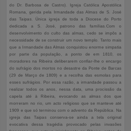
do Dr. Barbosa de Castro). Igreja Católica Apostólica
Romana, gerida pela Irmandade das Almas de S. José
das Taipas. Única igreja de toda a Diocese do Porto
dedicada a S. José, patrono das famílias.Com o
desenvolvimento do culto das almas, cedo se impôs a
necessidade de se construir um novo templo. Tanto mais
que a Irmandade das Almas conquistou enorme simpatia
por parte da população, a ponto de em 1810, os
moradores na Ribeira deliberarem confiar-lhe o encargo
do sufrágio dos mortos no desastre da Ponte de Barcas
(29 de Março de 1809) e a recolha das esmolas para
esses sufrágios. Por essa razão, a irmandade passou a
realizar todos os anos, nessa data, uma procissão da
capela até à Ribeira, evocando as almas dos que
morreram no rio, um acto religioso que se manteve até
1909 e que só terminou com o advento da República. Na
igreja das Taipas conserva-se ainda a tela original
evocativa dessa tragédia provocado pelas invasões