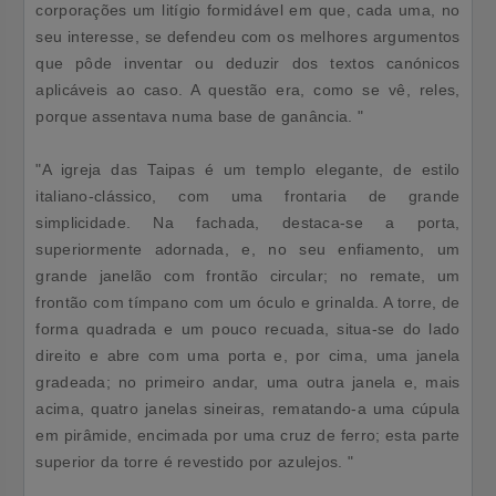
corporações um litígio formidável em que, cada uma, no
seu interesse, se defendeu com os melhores argumentos
que pôde inventar ou deduzir dos textos canónicos
aplicáveis ao caso. A questão era, como se vê, reles,
porque assentava numa base de ganância. "
"A igreja das Taipas é um templo elegante, de estilo
italiano-clássico, com uma frontaria de grande
simplicidade. Na fachada, destaca-se a porta,
superiormente adornada, e, no seu enfiamento, um
grande janelão com frontão circular; no remate, um
frontão com tímpano com um óculo e grinalda. A torre, de
forma quadrada e um pouco recuada, situa-se do lado
direito e abre com uma porta e, por cima, uma janela
gradeada; no primeiro andar, uma outra janela e, mais
acima, quatro janelas sineiras, rematando-a uma cúpula
em pirâmide, encimada por uma cruz de ferro; esta parte
superior da torre é revestido por azulejos. "