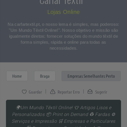
Lojas Online
Na carfartextil.pt, o nosso lema é simples, mas poderoso:
"Um Mundo Têxtil Online!". Nosso objetivo e missão são
igualmente diretos: fornecer soluções do mundo têxtil de
forma simples, rápida e online para todas as
necessidades.
Home
Braga
Empresas Semelhantes Perto
Reportar Erro
Sugerir
🌍Um Mundo Têxtil Online! 👕 Artigos Lisos e
Personalizados 📦 Print on Demand 👷 Fardas ⚙️
Serviços e Impressão 🛒 Empresas e Particulares