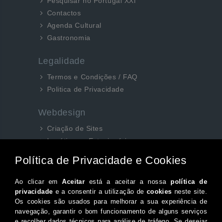
Pesquisar no Portugal XXI
Contactos
Agenda Cultural
Gastronomia
Legalidade
Termos e Condições / FAQ
Politica de Privacidade
Webdesign
Criação de Sites
Logótipos e Estacionários
SEO e Redes Sociais
Siga-nos aqui...
Facebook
Instagram
Twitter