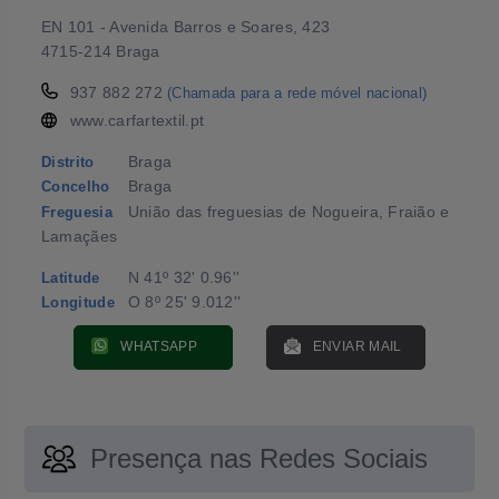
EN 101 - Avenida Barros e Soares, 423
4715-214 Braga
937 882 272
(Chamada para a rede móvel nacional)
www.carfartextil.pt
Braga
Distrito
Braga
Concelho
União das freguesias de Nogueira, Fraião e
Freguesia
Lamaçães
N 41º 32' 0.96''
Latitude
O 8º 25' 9.012''
Longitude
WHATSAPP
ENVIAR MAIL
Presença nas Redes Sociais