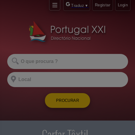
Registar
Login
Traduz
▼
PROCURAR
Carfar Têxtil