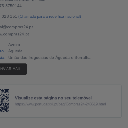
75 3750144
4 028 151
(Chamada para a rede fixa nacional)
ral@compras24.pt
w.compras24.pt
Aveiro
Águeda
ho
União das freguesias de Águeda e Borralha
sia
ENVIAR MAIL
Visualize esta página no seu telemóvel
https://www.portugalxxi.pt/pag/Compras24-243619.html