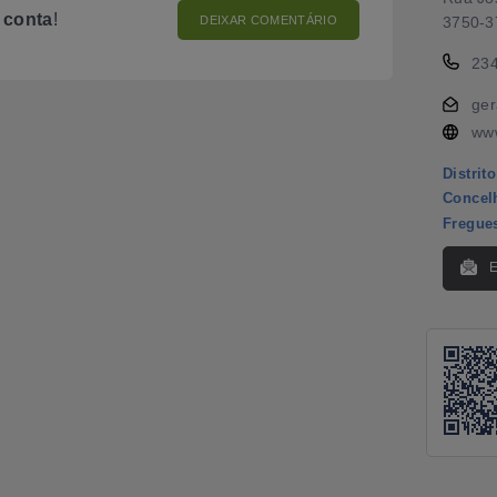
o
conta
!
DEIXAR COMENTÁRIO
3750-3
23
ge
ww
Distrito
Concel
Fregue