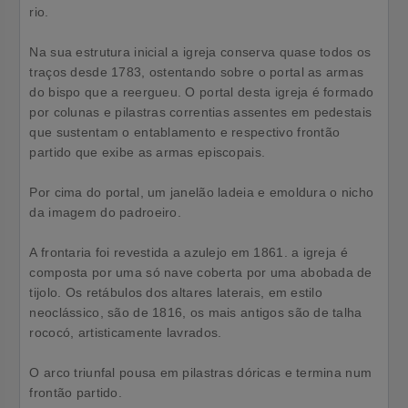
rio.
Na sua estrutura inicial a igreja conserva quase todos os
traços desde 1783, ostentando sobre o portal as armas
do bispo que a reergueu. O portal desta igreja é formado
por colunas e pilastras correntias assentes em pedestais
que sustentam o entablamento e respectivo frontão
partido que exibe as armas episcopais.
Por cima do portal, um janelão ladeia e emoldura o nicho
da imagem do padroeiro.
A frontaria foi revestida a azulejo em 1861. a igreja é
composta por uma só nave coberta por uma abobada de
tijolo. Os retábulos dos altares laterais, em estilo
neoclássico, são de 1816, os mais antigos são de talha
rococó, artisticamente lavrados.
O arco triunfal pousa em pilastras dóricas e termina num
frontão partido.