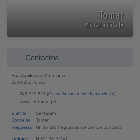
Tomar
Visitar a cidade
Contactos
Rua Aquiles da Mota Lima
2300-255 Tomar
249 329 823
(Chamada para a rede fixa nacional)
www.cm-tomar.pt/
Santarém
Distrito
Tomar
Concelho
União das freguesias de Serra e Junceira
Freguesia
N 39º 36' 5.241''
Latitude