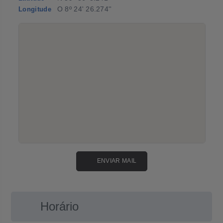
O 8º 24' 26.274''
Longitude
ENVIAR MAIL
Horário