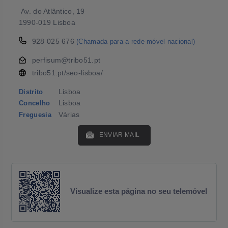
Av. do Atlântico, 19
1990-019 Lisboa
928 025 676
(Chamada para a rede móvel nacional)
perfisum@tribo51.pt
tribo51.pt/seo-lisboa/
Lisboa
Distrito
Lisboa
Concelho
Várias
Freguesia
ENVIAR MAIL
Visualize esta página no seu telemóvel