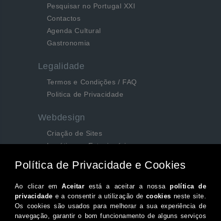
Pesquisar no Portugal XXI
Contactos
Agenda Cultural
Gastronomia
Legalidade
Termos e Condições / FAQ
Politica de Privacidade
Webdesign
Criação de Sites
Logótipos e Estacionários
SEO e Redes Sociais
Siga-nos aqui...
Facebook
Instagram