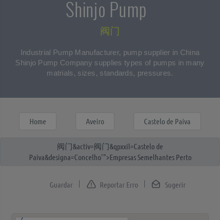
Shinjo Pump
阀门
Industrial Pump Manufacturer, pump supplier in China
Shinjo Pump Company supplies types of pumps in many
matrials, sizes, standards, pressures.
Home
Aveiro
Castelo de Paiva
阀门
&activ=
阀门
&qpxxil=Castelo de
Paiva&designa=Concelho'">Empresas Semelhantes Perto
Reportar Erro
Sugerir