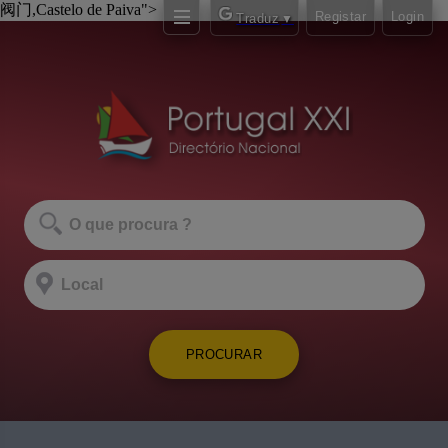
阀门
,Castelo de Paiva">
Registar
Login
Traduz
▼
PROCURAR